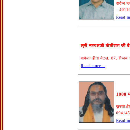
सरोज प्ल
- 40110
Read m
श्री नरपतजी मोतीराम जी वै
मार्फतः हीना मेटल, 87, वि
Read more...
1008 मह
द्वारकाध
094145
Read m