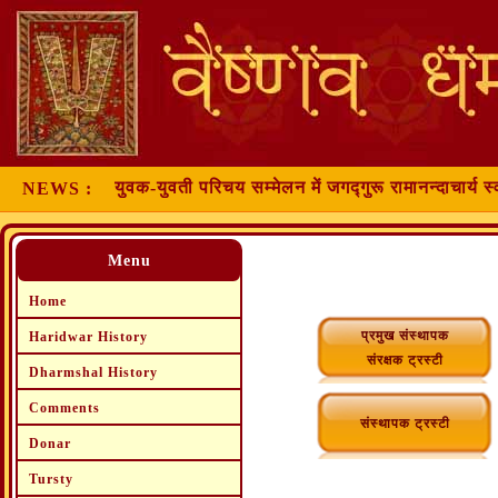
युवक-युवती परिचय सम्मेलन में जगद्गुरू रामानन्दाचार्य स्
NEWS :
Menu
Home
प्रमुख संस्थापक
Haridwar History
संरक्षक ट्रस्टी
Dharmshal History
Comments
संस्थापक ट्रस्टी
Donar
Tursty