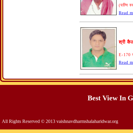
(पत्नि स्
Read m
श्री कै
E-170 र
Read m
Best View In 
All Rights Reserved © 2013 vaishnavdharmshalaharidwar.org