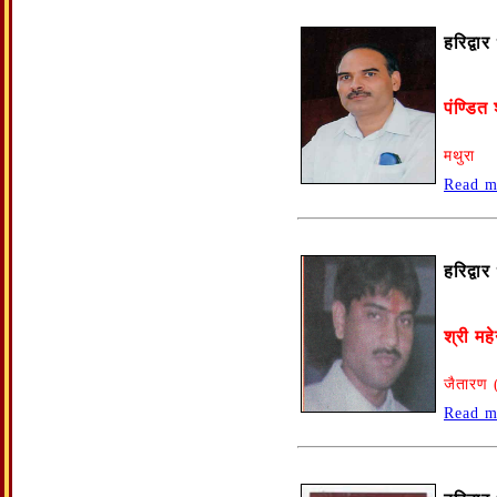
हरिद्वा
पंण्डित 
मथुरा
Read m
हरिद्वा
श्री मह
जैतारण 
Read m