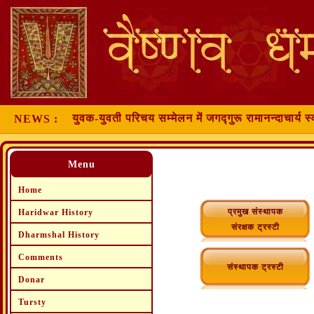
युवक-युवती परिचय सम्मेलन में जगद्गुरू रामानन्दाचार्य स्
NEWS :
Menu
Home
प्रमुख संस्थापक
Haridwar History
संरक्षक ट्रस्टी
Dharmshal History
Comments
संस्थापक ट्रस्टी
Donar
Tursty