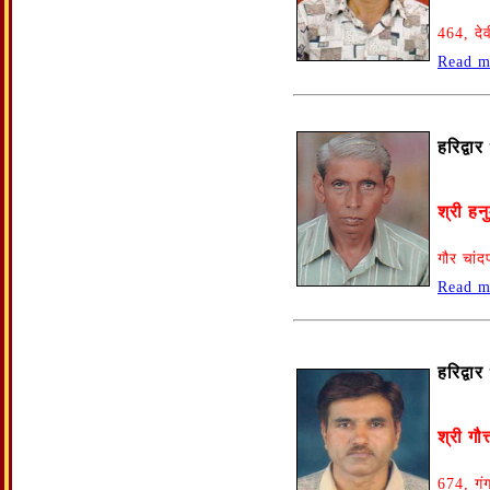
464, दे
Read m
हरिद्वा
श्री हन
गौर चां
Read m
हरिद्वा
श्री गौत
674, गंग