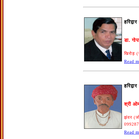
हरिद्वा
डा. गोप
खिरोड़ 
Read m
हरिद्वा
श्री ओ
झंवर (ज
099287
Read m