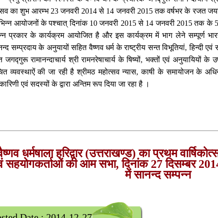
्सव का शुभ आरम्भ 23 जनवरी 2014 से 14 जनवरी 2015 तक वर्षभर के रजत जयन्ति म
विभिन्न आयोजनों के पश्चात् दिनांक 10 जनवरी 2015 से 14 जनवरी 2015 तक के 
न्न प्रकार के कार्यक्रम आयोजित है और इस कार्यक्रम में भाग लेने सम्पूर्ण भारत व
न्द सम्प्रदाय के अनुयायों सहित वैष्णव धर्म के राष्ट्रीय सन्त विभूतियां, हिन्दी एवं सं
 जगद्गुरू रामानन्दाचार्य श्री रामनरेषाचार्य के षिष्यों, भक्तों एवं अनुयायियों 
ित व्यवस्थाऐं की जा रही है श्रीमठ महोत्सव न्यास, काषी के समायोजन के अध
यकारिणी एवं सदस्यों के द्वारा अन्तिम रूप दिया जा रहा है ।
वसीय इस समापन महोत्सव के प्रथम दिन दिनांक 10 जनवरी 2015 को प्रातः 
े तक सन्त सम्मेलन आयोजित होगा जिसमें सम्पूर्ण भारत वर्ष से आमन्त्रित सन्तों जिसम
्त रघुवीरदास जी, अयोध्या से रसिक पीठाधीष्वर जनमेजयषरण जी, बिन्दु गद्याचार्य र
वैष्णव धर्मषाला हरिद्वार (उत्तराखण्ड) का प्रथम वार्षिकोत्
 किषोरदास जी, जोधपुर से सेनाचार्य स्वामी अचलानन्द जी, बड़वाला गुजरात से महा
वं सहयोगकर्ताओं की आम सभा, दिनांक 27 दिसम्बर 2014 को
नाथदास जी, हरिद्वार से महान्त रघुवीरदास जी, महान्त विष्णुदास जी, श्री मोहनदा
में सानन्द सम्पन्न
जी, अयोध्या से श्री महान्त प्रेमदास जी - तेरह भाई त्यागी, वृन्दावन से श्री महा
रामदास जी, बक्सर से श्री महान्त राजारामशरण जी, छपरा से श्री महान्त राम
ीरथ दास जी, पड़ाव से पूत्य गुरूपद सम्भवराम जी अध्यक्ष श्री सर्वेष्वरी समूह, गंगोत
्री महान्त विवेकदास जी कबीरमठ, महामण्डलेष्वर भवानी नन्दन यति जी हथियाराम मठ, 
sted Date : 2014-12-27