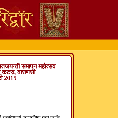
.. भारत भूषण वैष्णव 9251639211
ा रजतजयन्ती समापन महोत्सव
ी कटरा, वाराणसी
री 2015
 रामनरेषाचार्य प्रदप्रतिष्ठा रजत जयन्ति