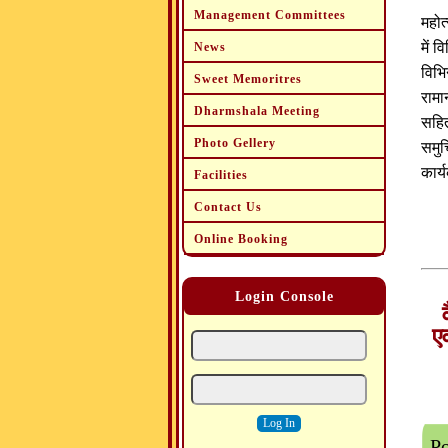
Management Committees
महोत
में 
News
विभि
Sweet Memoritres
रामान
Dharmshala Meeting
सहित
Photo Gellery
समुच
कार्
Facilities
Contact Us
5 दि
Online Booking
7 बज
महान
Login Console
कौषल
ए
जगन्
न्द 
सीता
रामत
से श
Po